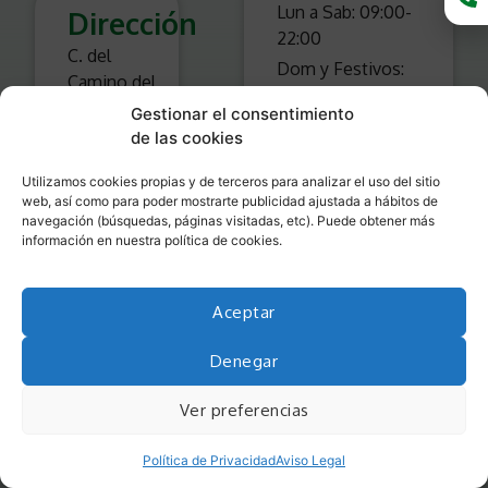
Lun a Sab: 09:00-
Dirección
22:00
C. del
Dom y Festivos:
Camino del
09:00-22:00
Cura, 10,
Gestionar el consentimiento
Farmacia
28109
de las cookies
Lun a Sab: 09:00-
Alcobendas,
21:30
Utilizamos cookies propias y de terceros para analizar el uso del sitio
Madrid
web, así como para poder mostrarte publicidad ajustada a hábitos de
Restaurantes
navegación (búsquedas, páginas visitadas, etc). Puede obtener más
Lun a Dom:
información en nuestra política de cookies.
Teléfono
08:00-24:00
916 25 51
Aceptar
12
Denegar
Ver preferencias
Política de Privacidad
Aviso Legal