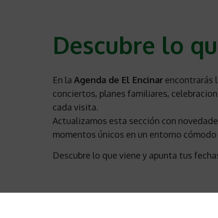
Descubre lo qu
En la
Agenda de El Encinar
encontrarás l
conciertos, planes familiares, celebraci
cada visita.
Actualizamos esta sección con novedades 
momentos únicos en un entorno cómodo 
Descubre lo que viene y apunta tus fechas
Hoy