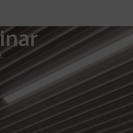
inar
.