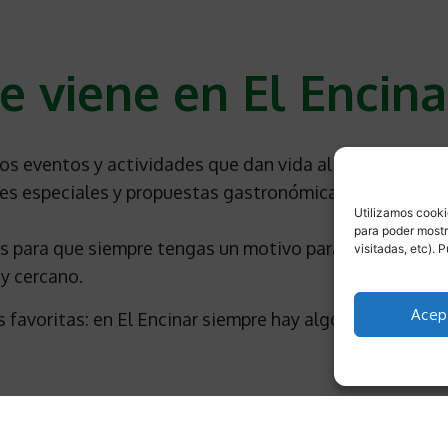
e viene en El Encina
os eventos y actividades que dan vida al centro comerc
ones especiales y propuestas gastronómicas pensadas pa
Utilizamos cookie
para poder mostr
para que siempre tengas un motivo para acercarte y v
visitadas, etc).
y cercano.
Acep
 favoritas: en El Encinar siempre hay algo que te esper
AGOSTO DE 2026