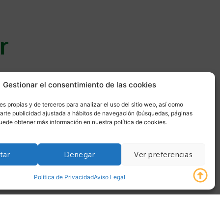
r
ial:
Gestionar el consentimiento de las cookies
ra disfrutar
s propias y de terceros para analizar el uso del sitio web, así como
arte publicidad ajustada a hábitos de navegación (búsquedas, páginas
ivir
 Puede obtener más información en nuestra política de cookies.
tar
Denegar
Ver preferencias
a.
Política de Privacidad
Aviso Legal
Mes
Semana
Día
Agenda