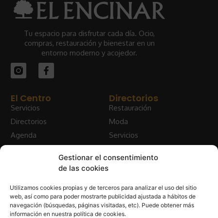
Tu espacio para disfrutar cada día. Ocio,
compras, restauración y bienestar en un
entorno moderno y acojedor.
El Centro
Directorios
Servicios
Restauración
Directorios
Moda
Agenda
Servicios
Quienes somos
Salud y bienestar
Gestionar el consentimiento
Contacto
de las cookies
Legal
Aviso legal
Utilizamos cookies propias y de terceros para analizar el uso del sitio
Política de privacidad
web, así como para poder mostrarte publicidad ajustada a hábitos de
navegación (búsquedas, páginas visitadas, etc). Puede obtener más
Política de cookies
información en nuestra política de cookies.