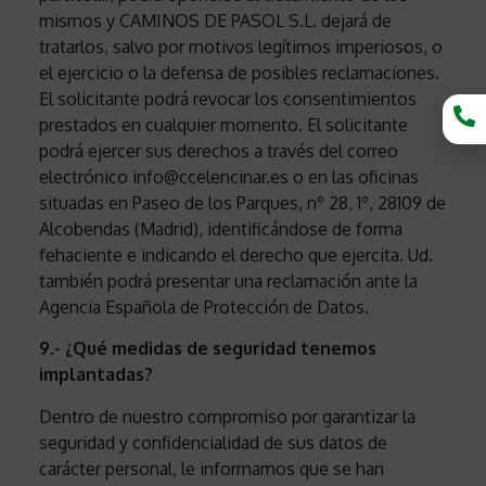
mismos y CAMINOS DE PASOL S.L. dejará de
tratarlos, salvo por motivos legítimos imperiosos, o
el ejercicio o la defensa de posibles reclamaciones.
El solicitante podrá revocar los consentimientos
prestados en cualquier momento. El solicitante
podrá ejercer sus derechos a través del correo
electrónico info@ccelencinar.es o en las oficinas
situadas en Paseo de los Parques, nº 28, 1º, 28109 de
Alcobendas (Madrid), identificándose de forma
fehaciente e indicando el derecho que ejercita. Ud.
también podrá presentar una reclamación ante la
Agencia Española de Protección de Datos.
9.- ¿Qué medidas de seguridad tenemos
implantadas?
Dentro de nuestro compromiso por garantizar la
seguridad y confidencialidad de sus datos de
carácter personal, le informamos que se han